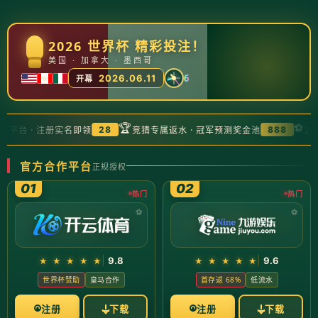
2026 世界杯 精彩投注！
美国 · 加拿大 · 墨西哥
6
2026.06.11
开幕
🏆
⚽
方平台 · 注册实名即领
竞猜专属返水 · 冠军预测奖金池
20
28
888
官方合作平台
正规授权
01
02
热门
热门
9.8
9.6
★ ★ ★ ★ ★
★ ★ ★ ★ ★
世界杯赞助
皇马合作
首存返 68%
低流水
注册
下载
注册
下载